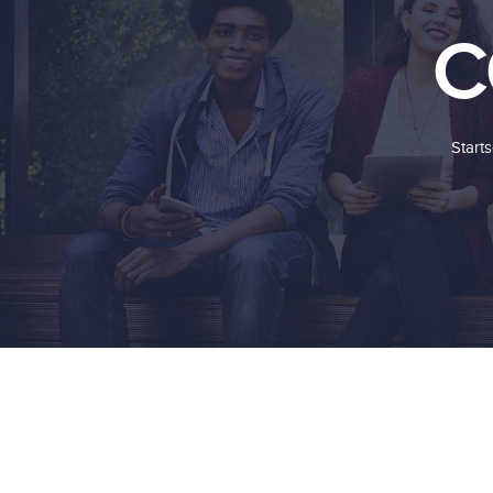
C
Starts