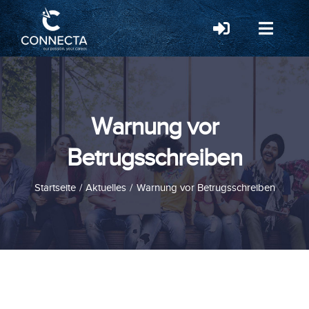
Zum
Inhalt
Toggle
Toggle
Navigation
Naviga
springen
Mitgliederbereich
HOME
Ausstellerbereich
FÜR STUDIERENDE
Warnung vor
FÜR UNTERNEHMEN
Betrugsschreiben
EVENTS
ÜBER CONNECTA
Startseite
Aktuelles
Warnung vor Betrugsschreiben
FAQ
KONTAKT